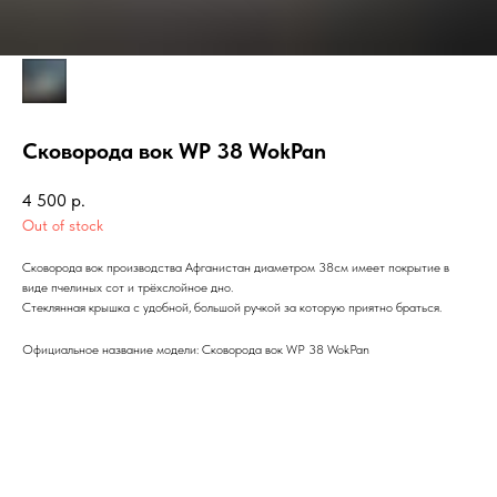
Сковорода вок WP 38 WokPan
4 500
р.
Out of stock
Сковорода вок производства Афганистан диаметром 38см имеет покрытие в
виде пчелиных сот и трёхслойное дно.
Стеклянная крышка с удобной, большой ручкой за которую приятно браться.
Официальное название модели: Сковорода вок WP 38 WokPan