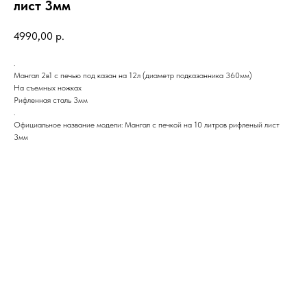
лист 3мм
4990,00
р.
.
Мангал 2в1 с печью под казан на 12л (диаметр подказанника 360мм)
На съемных ножках
Рифленная сталь 3мм
.
Официальное название модели: Мангал с печкой на 10 литров рифленый лист
3мм