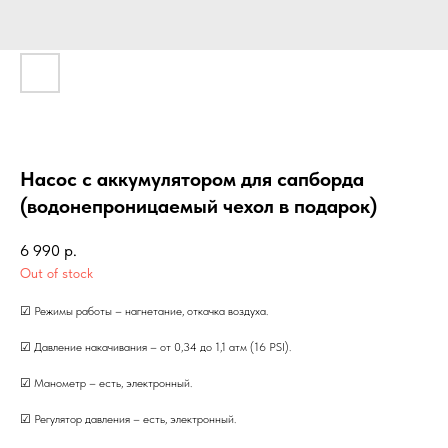
Насос с аккумулятором для сапборда
(водонепроницаемый чехол в подарок)
6 990
р.
Out of stock
☑︎ Режимы работы – нагнетание, откачка воздуха.
☑︎ Давление накачивания – от 0,34 до 1,1 атм (16 РSI).
☑︎ Манометр – есть, электронный.
☑︎ Регулятор давления – есть, электронный.