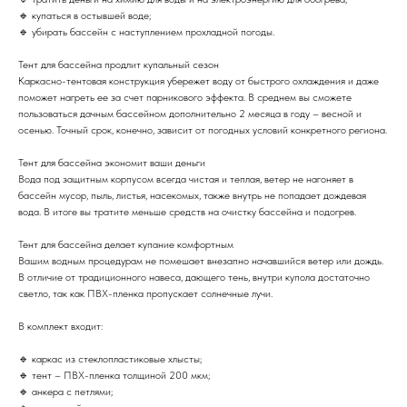
🔹 купаться в остывшей воде;
🔹 убирать бассейн с наступлением прохладной погоды.
Тент для бассейна продлит купальный сезон
Каркасно-тентовая конструкция убережет воду от быстрого охлаждения и даже
поможет нагреть ее за счет парникового эффекта. В среднем вы сможете
пользоваться дачным бассейном дополнительно 2 месяца в году – весной и
осенью. Точный срок, конечно, зависит от погодных условий конкретного региона.
Тент для бассейна экономит ваши деньги
Вода под защитным корпусом всегда чистая и теплая, ветер не нагоняет в
бассейн мусор, пыль, листья, насекомых, также внутрь не попадает дождевая
вода. В итоге вы тратите меньше средств на очистку бассейна и подогрев.
Тент для бассейна делает купание комфортным
Вашим водным процедурам не помешает внезапно начавшийся ветер или дождь.
В отличие от традиционного навеса, дающего тень, внутри купола достаточно
светло, так как ПВХ-пленка пропускает солнечные лучи.
В комплект входит:
🔹 каркас из стеклопластиковые хлысты;
🔹 тент – ПВХ-пленка толщиной 200 мкм;
🔹 анкера с петлями;