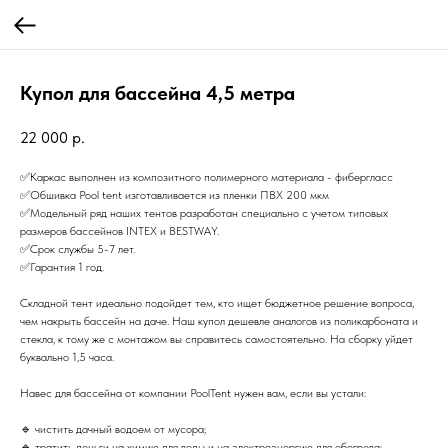
Купол для бассейна 4,5 метра
22 000
р.
✅️Каркас выполнен из композитного полимерного материала - фибергласс
✅️Обшивка Рооl tеnt изготавливается из пленки ПВХ 200 мкм
✅️Модельный ряд наших тентов разработан специально с учетом типовых
размеров бассейнов INТЕХ и ВЕSТWАY.
✅️Срок службы 5-7 лет.
✅️Гарантия 1 год.
Складной тент идеально подойдет тем, кто ищет бюджетное решение вопроса,
чем накрыть бассейн на даче. Наш купол дешевле аналогов из поликарбоната и
стекла, к тому же с монтажом вы справитесь самостоятельно. На сборку уйдет
буквально 1,5 часа.
Навес для бассейна от компании РооlТеnt нужен вам, если вы устали:
🔹 чистить дачный водоем от мусора;
🔹 тратить деньги на химию для воды и на электроэнергию для обогрева;