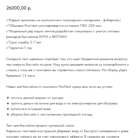
26000,00
р.
✅️Каркас выполнен из композитного полимерного материала - фибергласс
✅️Обшивка Рооl tеnt изготавливается из пленки ПВХ 200 мкм
✅️Модельный ряд наших тентов разработан специально с учетом типовых
размеров бассейнов INТЕХ и ВЕSТWАY.
✅️Срок службы 5-7 лет.
✅️Гарантия 1 год.
Складной тент идеально подойдет тем, кто ищет бюджетное решение вопроса,
чем накрыть бассейн на даче. Наш купол дешевле аналогов из поликарбоната и
стекла, к тому же с монтажом вы справитесь самостоятельно. На сборку уйдет
буквально 1,5 часа.
Навес для бассейна от компании РооlТеnt нужен вам, если вы устали:
🔹 чистить дачный водоем от мусора;
🔹 тратить деньги на химию для воды и на электроэнергию для обогрева;
🔹 купаться в остывшей воде;
🔹 убирать бассейн с наступлением прохладной погоды.
Тент для бассейна продлит купальный сезон
Каркасно-тентовая конструкция убережет воду от быстрого охлаждения и даже
поможет нагреть ее за счет парникового эффекта. В среднем вы сможете