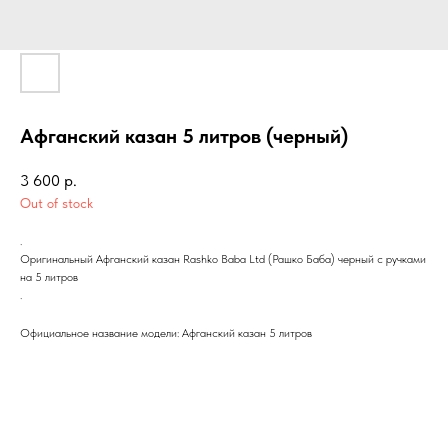
Афганский казан 5 литров (черный)
3 600
р.
Out of stock
.
Оригинальный Афганский казан Rashko Baba Ltd (Рашко Баба) черный с ручками
на 5 литров
.
Официальное название модели: Афганский казан 5 литров